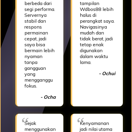
berbeda dari
tampilan
segi performa.
Wdbos88 lebih
Servernya
halus di
stabil dan
perangkat saya.
respons
Navigasinya
permainan
mudah dan
cepat, jadi
tidak berat, jadi
saya bisa
tetap enak
bermain lebih
digunakan
nyaman
dalam waktu
tanpa
lama.
gangguan
- Ochui
yang
mengganggu
fokus.
- Ocha
Sejak
Kenyamanan
menggunakan
jadi nilai utama