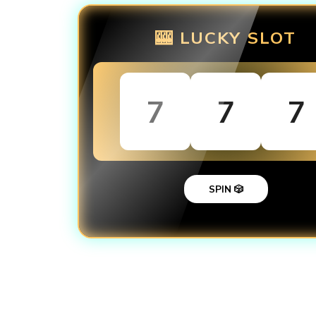
🎰 LUCKY SLOT
7
7
7
SPIN 🎲